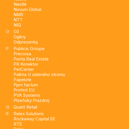
Nestlé
Novum Global
NMS
NTT
NIQ
O
O2
Ogilvy
Odprezentuj
P
Publicis Groupe
Preciosa
Penta Real Estate
PR Konektor
PetCenter
Palírna U zeleného stromu
Papelote
Ppm factum
Profinit EU
PVA Systems
Plzeňský Prazdroj
Q
Quant Retail
R
Relex Solutions
Rockaway Capital SE
RTS