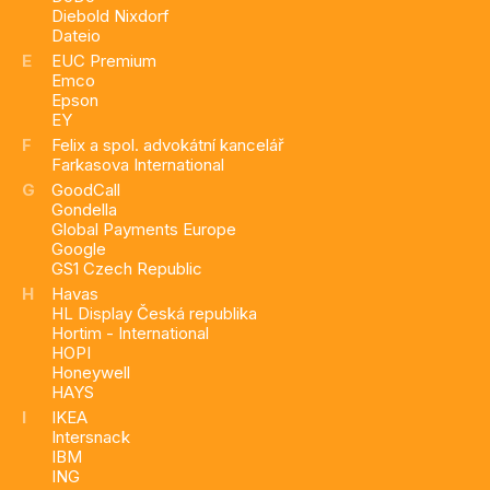
Diebold Nixdorf
Dateio
E
EUC Premium
Emco
Epson
EY
F
Felix a spol. advokátní kancelář
Farkasova International
G
GoodCall
Gondella
Global Payments Europe
Google
GS1 Czech Republic
H
Havas
HL Display Česká republika
Hortim - International
HOPI
Honeywell
HAYS
I
IKEA
Intersnack
IBM
ING