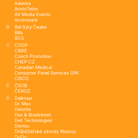
Adastra
AristoTelos
AV Media Events
Acomware
B
Bel Sýry Česko
Billa
BCG
C
COOP
CBRE
Czech Promotion
CHEP CZ
Canadian Medical
Consumer Panel Services GfK
CISCO
Č
ČSOB
ČEROZ
D
Dallmayr
Dr. Max
Deloitte
Dun & Bradstreet
Dell Technologies
Dentsu
Drůběžářské závody Klatovy
DoDo