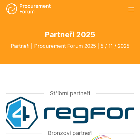
O konferenci
Partneři 2025
Program
Partneři
CS
EN
Partneři | Procurement Forum 2025 | 5 / 11 / 2025
Kontakt
Napsali o nás
Registrace
Stříbrní partneři
Bronzoví partneři