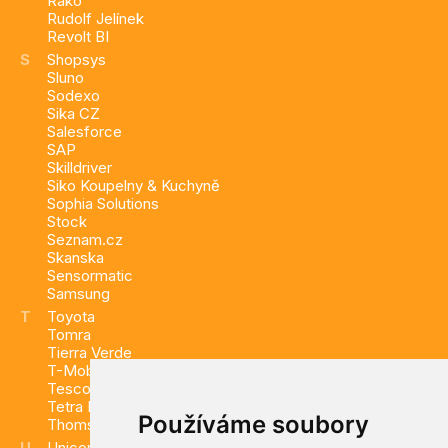
Rako
Rudolf Jelínek
Revolt BI
S
Shopsys
Sluno
Sodexo
Sika CZ
Salesforce
SAP
Skilldriver
Siko Koupelny & Kuchyně
Sophia Solutions
Stock
Seznam.cz
Skanska
Sensormatic
Samsung
T
Toyota
Tomra
Tierra Verde
T-Mobile
Tesco
Tetra Pak Česká republika
Používáme soubory
Thomson Reuters
U
Unicorn