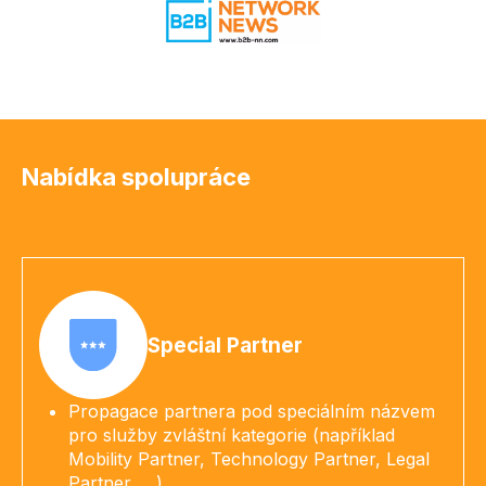
Nabídka spolupráce
Special Partner
Propagace partnera pod speciálním názvem
pro služby zvláštní kategorie (například
Mobility Partner, Technology Partner, Legal
Partner, …)