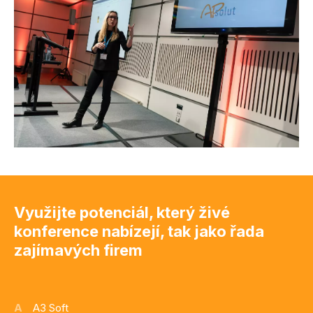
Využijte potenciál, který živé
konference nabízejí, tak jako řada
zajímavých firem
A
A3 Soft