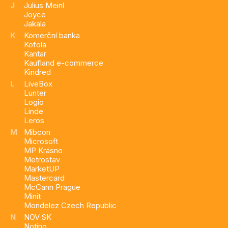
J
Julius Meinl
Joyce
Jakala
K
Komerční banka
Kofola
Kantar
Kaufland e-commerce
Kindred
L
LiveBox
Lunter
Logio
Linde
Leros
M
Mibcon
Microsoft
MP Krásno
Metrostav
MarketUP
Mastercard
McCann Prague
Minit
Mondelez Czech Republic
N
NOV SK
Notino